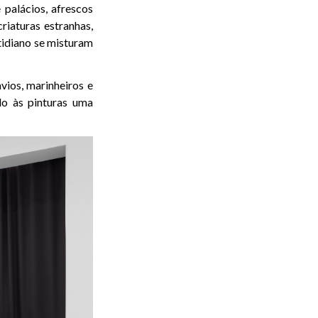
palácios, afrescos
iaturas estranhas,
otidiano se misturam
vios, marinheiros e
do às pinturas uma