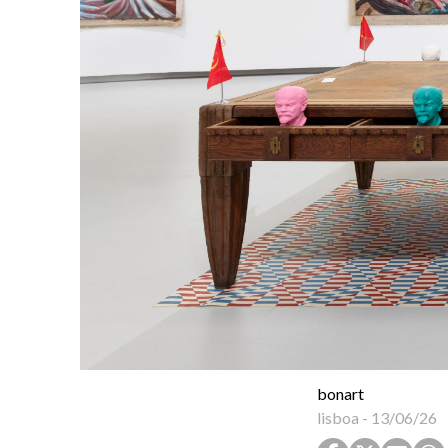
bonart
lisboa
-
13/06/26