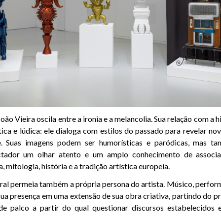
ão Vieira oscila entre a ironia e a melancolia. Sua relação com a hi
tica e lúdica: ele dialoga com estilos do passado para revelar no
te. Suas imagens podem ser humorísticas e paródicas, mas ta
ctador um olhar atento e um amplo conhecimento de associaç
 mitologia, história e a tradição artística europeia.
ral permeia também a própria persona do artista. Músico, performe
sua presença em uma extensão de sua obra criativa, partindo do p
 palco a partir do qual questionar discursos estabelecidos 