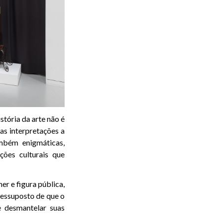
stória da arte não é
vas interpretações a
mbém enigmáticas,
ões culturais que
r e figura pública,
ressuposto de que o
e desmantelar suas