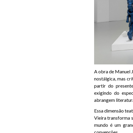
A obra de Manuel Jo
nostálgica, mas crí
partir do presen
exigindo do espe
abrangem literatura,
Essa dimensão teat
Vieira transforma 
mundo é um grande
convenções.