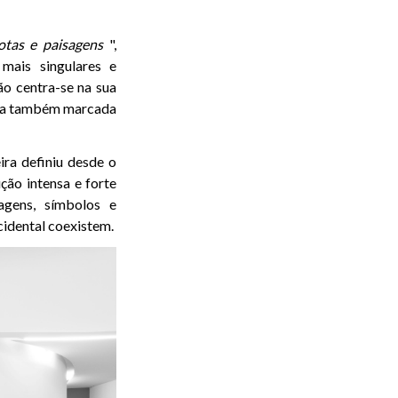
otas e paisagens
",
mais singulares e
ão centra-se na sua
lica também marcada
ira definiu desde o
ção intensa e forte
agens, símbolos e
cidental coexistem.