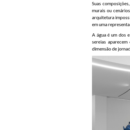
Suas composições,
murais ou cenário
arquitetura impossí
em uma representaçã
A água é um dos el
sereias aparecem 
dimensão de jornada