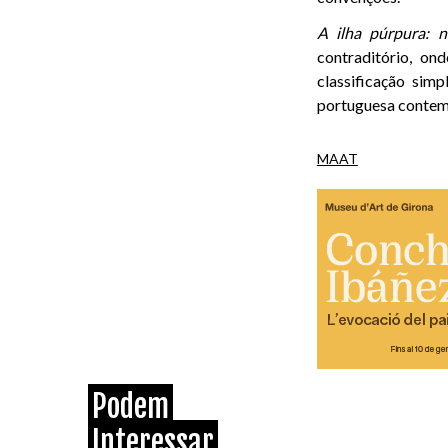
A ilha púrpura: n
contraditório, o
classificação sim
portuguesa contem
MAAT
Podem
Interessar