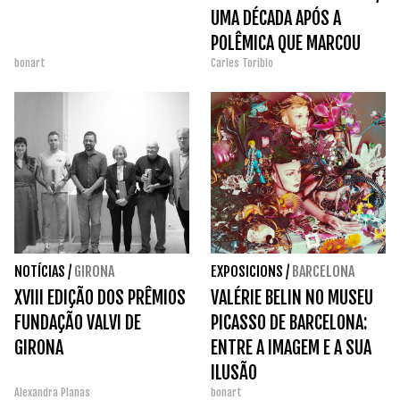
UMA DÉCADA APÓS A
POLÊMICA QUE MARCOU
bonart
Carles Toribio
SUA SAÍDA.
NOTÍCIAS
/
GIRONA
EXPOSICIONS
/
BARCELONA
XVIII EDIÇÃO DOS PRÊMIOS
VALÉRIE BELIN NO MUSEU
FUNDAÇÃO VALVI DE
PICASSO DE BARCELONA:
GIRONA
ENTRE A IMAGEM E A SUA
ILUSÃO
Alexandra Planas
bonart