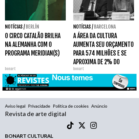
NOTÍCIAS
/
BERLÍN
NOTÍCIAS
/
BARCELONA
O CIRCO CATALÃO BRILHA
A ÁREA DA CULTURA
NA ALEMANHA COM O
AUMENTA SEU ORÇAMENTO
PROGRAMA MERIDIAN(S)
PARA 574 MILHÕES E SE
APROXIMA DE 2% DO
bonart
bonart
ORÇAMENTO DA
GENERALITAT.
Aviso legal
Privacidade
Política de cookies
Anúncio
Revista de arte digital
BONART CULTURAL