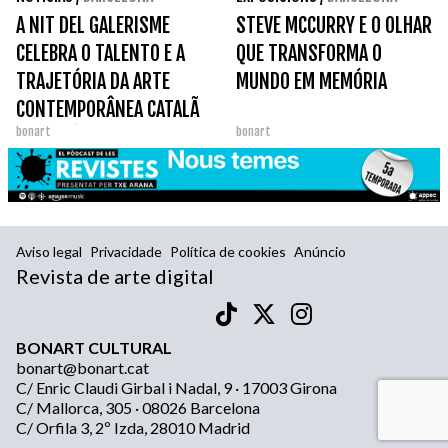
A NIT DEL GALERISME
STEVE MCCURRY E O OLHAR
CELEBRA O TALENTO E A
QUE TRANSFORMA O
TRAJETÓRIA DA ARTE
MUNDO EM MEMÓRIA
CONTEMPORÂNEA CATALÃ
bonart
bonart
NOS PRÉMIOS GAC 2026.
Aviso legal
Privacidade
Política de cookies
Anúncio
Revista de arte digital
BONART CULTURAL
bonart@bonart.cat
C/ Enric Claudi Girbal i Nadal, 9 · 17003 Girona
C/ Mallorca, 305 · 08026 Barcelona
C/ Orfila 3, 2º Izda, 28010 Madrid