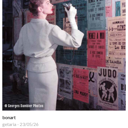
© Georges Dambier Photos
bonart
getaria
-
23/05/26