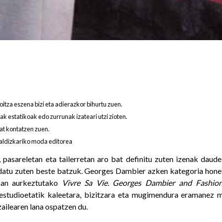
tza eszena bizi eta adierazkor bihurtu zuen.
k estatikoak edo zurrunak izateari utzi zioten.
bat kontatzen zuen.
aldizkariko moda editorea
 pasareletan eta tailerretan aro bat definitu zuten izenak daude
datu zuten beste batzuk. Georges Dambier azken kategoria honet
oan aurkeztutako
Vivre Sa Vie. Georges Dambier and Fashio
 estudioetatik kaleetara, bizitzara eta mugimendura eramanez m
zailearen lana ospatzen du.