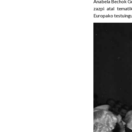
Anabela Bechok Gui
zazpi atal tematik
Europako testuingur