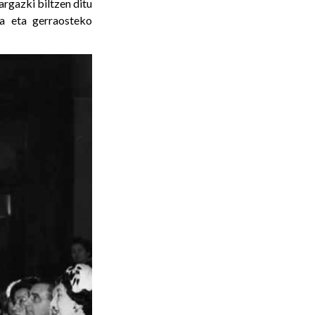
rgazki biltzen ditu
lea eta gerraosteko