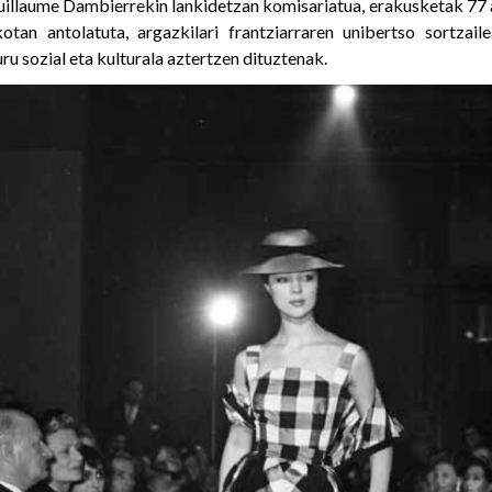
llaume Dambierrekin lankidetzan komisariatua, erakusketak 77 a
otan antolatuta, argazkilari frantziarraren unibertso sortzai
u sozial eta kulturala aztertzen dituztenak.