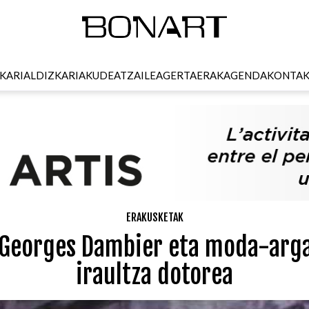
KARI
ALDIZKARIA
KUDEATZAILEA
GERTAERAK
AGENDA
KONTA
ERAKUSKETAK
: Georges Dambier eta moda-arga
iraultza dotorea