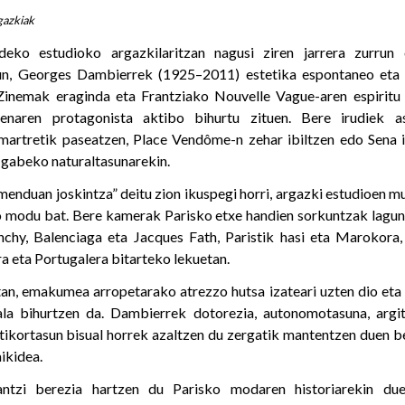
gazkiak
eko estudioko argazkilaritzan nagusi ziren jarrera zurrun 
urrun, Georges Dambierrek (1925–2011) estetika espontaneo et
Zinemak eraginda eta Frantziako Nouvelle Vague-aren espiritu b
zenaren protagonista aktibo bihurtu zituen. Bere irudiek as
tretik paseatzen, Place Vendôme-n zehar ibiltzen edo Sena ib
k gabeko naturaltasunarekin.
nduan joskintza” deitu zion ikuspegi horri, argazki estudioen m
o modu bat. Bere kamerak Parisko etxe handien sorkuntzak lagund
nchy, Balenciaga eta Jacques Fath, Paristik hasi eta Marokora, B
ra eta Portugalera bitarteko lekuetan.
an, emakumea arropetarako atrezzo hutsa izateari uzten dio eta
la bihurtzen da. Dambierrek dotorezia, autonomotasuna, argi
ntikortasun bisual horrek azaltzen du zergatik mantentzen duen b
ikidea.
antzi berezia hartzen du Parisko modaren historiarekin duen