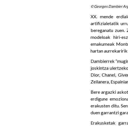
© Georges Dambier Ar
XX. mende erdiald
artifizialetatik 
bereganatu zuen. 
modeloak hiri-es
emakumeak Montmar
hartan aurrekariri
Dambierrek “mugime
joskintza ulertzek
Dior, Chanel, Give
Zeilanera, Espainia
Bere argazki askot
erdigune emoziona
erakusten ditu. Se
duen garrantzi gara
Erakusketak garr