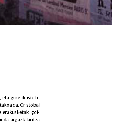
, eta gure ikusteko
akoa da. Cristóbal
n
erakusketak goi-
oda-argazkilaritza