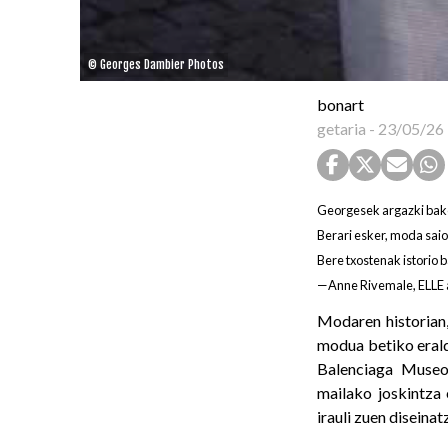
© Georges Dambier Photos
bonart
getaria
-
23/05/26
Georgesek argazki bakoi
Berari esker, moda saioa
Bere txostenak istorio 
—Anne Rivemale, ELLE 
Modaren historian,
modua betiko eral
Balenciaga Muse
mailako joskintza
irauli zuen diseinat