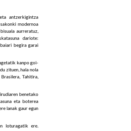
eta antzerkigintza
a sakonki modernoa
isuala aurreratuz,
katasuna dariote:
aiari begira garai
ugetatik kanpo goi-
u zituen, hala nola
rasilera, Tahitira,
 irudiaren benetako
tasuna eta boterea
ere lanak gaur egun
 loturagatik ere.