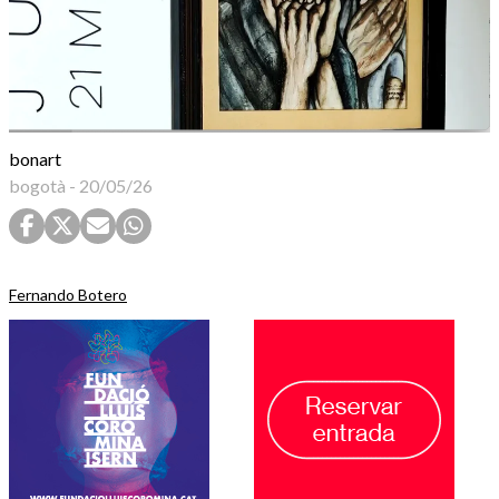
bonart
bogotà
-
20/05/26
Fernando Botero