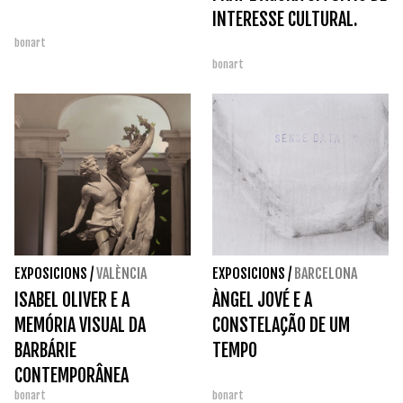
INTERESSE CULTURAL.
bonart
bonart
EXPOSICIONS
/
VALÈNCIA
EXPOSICIONS
/
BARCELONA
ISABEL OLIVER E A
ÀNGEL JOVÉ E A
MEMÓRIA VISUAL DA
CONSTELAÇÃO DE UM
BARBÁRIE
TEMPO
CONTEMPORÂNEA
bonart
bonart