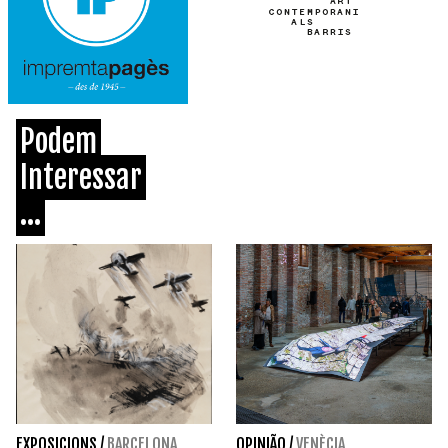
Podem
Interessar
...
EXPOSICIONS
/
BARCELONA
OPINIÃO
/
VENÈCIA