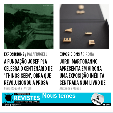
EXPOSICIONS
/
PALAFRUGELL
EXPOSICIONS
/
GIRONA
A FUNDAÇÃO JOSEP PLA
JORDI MARTORANNO
CELEBRA O CENTENÁRIO DE
APRESENTA EM GIRONA
'THINGS SEEN', OBRA QUE
UMA EXPOSIÇÃO INÉDITA
REVOLUCIONOU A PROSA
CENTRADA NUM LIVRO DE
Núria Roqueta i Virgili
Alexandra Planas
CATALÃ.
ARTISTA ÚNICO.