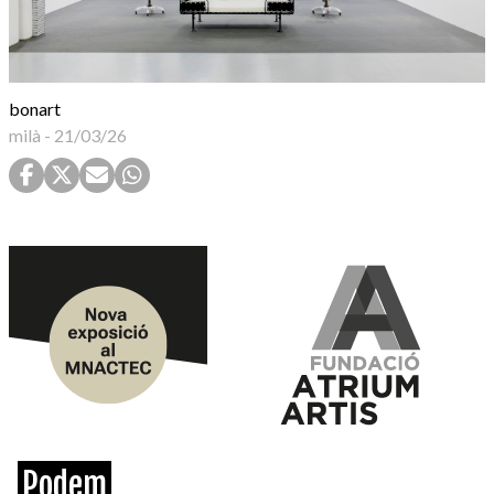
bonart
milà
-
21/03/26
Podem