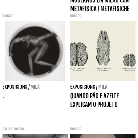
MODERNOS EM MILÃO COM
METAFISICA / METAFISICHE
bonart
bonart
EXPOSICIONS
/
MILÀ
EXPOSICIONS
/
MILÀ
.
QUANDO PÃO E AZEITE
EXPLICAM O PROJETO
Carles Toribio
bonart