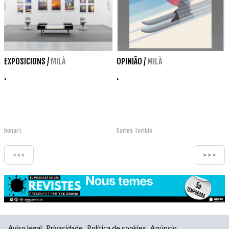
EXPOSICIONS
/
MILÀ
OPINIÃO
/
MILÀ
.
.
bonart
Carles Toribio
<<<
>>>
Aviso legal
Privacidade
Política de cookies
Anúncio