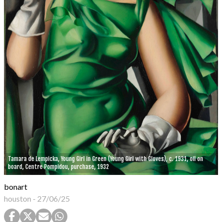
Tamara de Lempicka, Young Girl in Green (Young Girl with Gloves), c. 1931, oil on
board, Centre Pompidou, purchase, 1932
bonart
houston
-
27/06/25