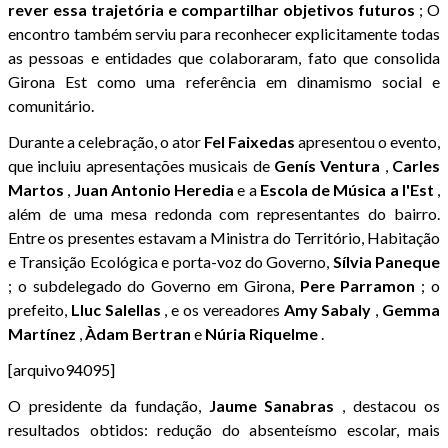
rever essa trajetória e compartilhar objetivos futuros
; O
encontro também serviu para reconhecer explicitamente todas
as pessoas e entidades que colaboraram, fato que consolida
Girona Est como uma referência em dinamismo social e
comunitário.
Durante a celebração, o ator
Fel Faixedas
apresentou o evento,
que incluiu apresentações musicais de
Genís Ventura
,
Carles
Martos
,
Juan Antonio Heredia
e a
Escola de Música a l'Est
,
além de uma mesa redonda com representantes do bairro.
Entre os presentes estavam a Ministra do Território, Habitação
e Transição Ecológica e porta-voz do Governo,
Sílvia Paneque
; o subdelegado do Governo em Girona,
Pere Parramon
; o
prefeito,
Lluc Salellas
, e os vereadores
Amy Sabaly
,
Gemma
Martínez
,
Àdam Bertran
e
Núria Riquelme
.
[arquivo94095]
O presidente da fundação,
Jaume Sanabras
, destacou os
resultados obtidos: redução do absenteísmo escolar, mais