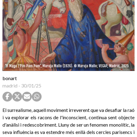
'El Mago / Pim Pam Pum', Maruja Mallo (1926). © Maruja Mallo; VEGAP, Madrid, 2025
bonart
madrid
-
30/01/25
El surrealisme, aquell moviment irreverent que va desafiar la raó
i va explorar els racons de l'inconscient, continua sent objecte
d'anàlisi i redescobriment. Lluny de ser un fenomen monolític, la
seva influència es va estendre més enllà dels cercles parisencs i