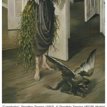
'Cumpleaños', Dorothea Tanning (1942). © Dorothéa Tanning; VEGAP, Madrid,