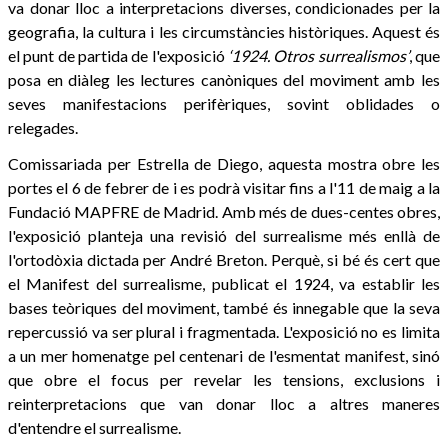
va donar lloc a interpretacions diverses, condicionades per la
geografia, la cultura i les circumstàncies històriques. Aquest és
el punt de partida de l'exposició
‘1924. Otros surrealismos’
, que
posa en diàleg les lectures canòniques del moviment amb les
seves manifestacions perifèriques, sovint oblidades o
relegades.
Comissariada per Estrella de Diego, aquesta mostra obre les
portes el 6 de febrer de i es podrà visitar fins a l'11 de maig a la
Fundació MAPFRE de Madrid. Amb més de dues-centes obres,
l'exposició planteja una revisió del surrealisme més enllà de
l'ortodòxia dictada per André Breton. Perquè, si bé és cert que
el Manifest del surrealisme, publicat el 1924, va establir les
bases teòriques del moviment, també és innegable que la seva
repercussió va ser plural i fragmentada. L'exposició no es limita
a un mer homenatge pel centenari de l'esmentat manifest, sinó
que obre el focus per revelar les tensions, exclusions i
reinterpretacions que van donar lloc a altres maneres
d'entendre el surrealisme.