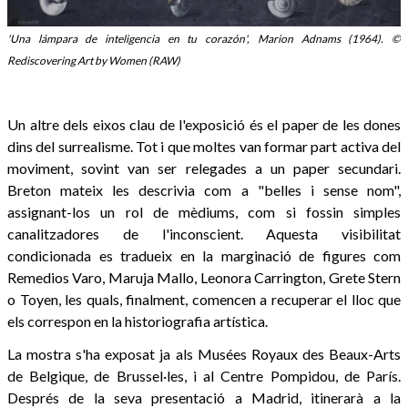
'Una lámpara de inteligencia en tu corazón', Marion Adnams (1964). ©
Rediscovering Art by Women (RAW)
Un altre dels eixos clau de l'exposició és el paper de les dones
dins del surrealisme. Tot i que moltes van formar part activa del
moviment, sovint van ser relegades a un paper secundari.
Breton mateix les descrivia com a "belles i sense nom",
assignant-los un rol de mèdiums, com si fossin simples
canalitzadores de l'inconscient. Aquesta visibilitat
condicionada es tradueix en la marginació de figures com
Remedios Varo, Maruja Mallo, Leonora Carrington, Grete Stern
o Toyen, les quals, finalment, comencen a recuperar el lloc que
els correspon en la historiografia artística.
La mostra s'ha exposat ja als Musées Royaux des Beaux-Arts
de Belgique, de Brussel·les, i al Centre Pompidou, de París.
Després de la seva presentació a Madrid, itinerarà a la