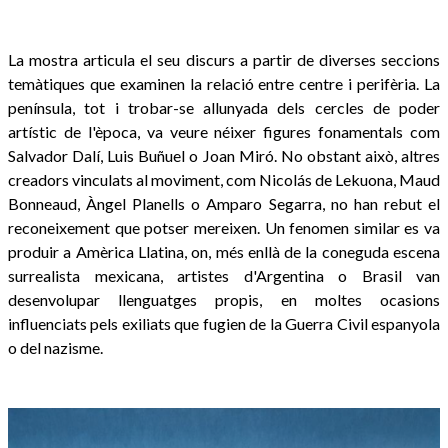
La mostra articula el seu discurs a partir de diverses seccions
temàtiques que examinen la relació entre centre i perifèria. La
península, tot i trobar-se allunyada dels cercles de poder
artístic de l'època, va veure néixer figures fonamentals com
Salvador Dalí, Luis Buñuel o Joan Miró. No obstant això, altres
creadors vinculats al moviment, com Nicolás de Lekuona, Maud
Bonneaud, Àngel Planells o Amparo Segarra, no han rebut el
reconeixement que potser mereixen. Un fenomen similar es va
produir a Amèrica Llatina, on, més enllà de la coneguda escena
surrealista mexicana, artistes d'Argentina o Brasil van
desenvolupar llenguatges propis, en moltes ocasions
influenciats pels exiliats que fugien de la Guerra Civil espanyola
o del nazisme.