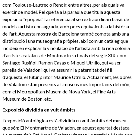
com Toulouse-Lautrec o Renoir, entre altres, per als quals va
exercir de model. Pel que fa a la paraula que titula aquesta
exposició "epopeia" fa referència al seu extraordinari tràsit de
model a artista consagrada, amb pocs equivalents a la història
de l'art. Aquesta mostra de Barcelona també compta amb una
distribució i una museografia pròpies, així com un catàleg que
incideix en explicar la vinculació de l'artista amb la rica colònia
d'artistes catalans de Montmartre a finals del segle XIX, com
Santiago Rusiñol, Ramon Casas o Miquel Utrillo, qui va ser
parella de Valadon i qui va assumir la paternitat del fill
d'aquesta, el futur pintor Maurice Utrillo. Actualment, les obres
de Valadon estan presents als museus més importants del món,
com el Metropolitan Musem de Nova York, el Fine Arts
Museum de Boston, etc.
Exposició dividida en vuit àmbits
L'exposició antològica està dividida en vuit àmbits del museu
que són: El Montmartre de Valadon, en aquest apartat destaca
La guerra dels Set Anys
i
Ombres xineses
; La terrible Maria, una