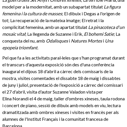
model per a la modernitat, amb un subapartat titulat
La figura
femenina i la cultura de masses
; El dibuix i Degas a l'origen de
tot; La recuperació de la mateixa imatge; El retrat i la
complicitat femenina, amb un apartat titulat
La pinacoteca d'un
mosaic vital
; La llegenda de Suzanne i Erik,
El bohemi Satie
; La
conquesta del nu, amb
Odalisques
i
Natures Mortes
i
Una
epopeia triomfant
.
Pel que fa a les activitats paral·leles que s'han programat durant
el transcurs d'aquesta exposició són des d'una conferència
inaugural el dijous 18 d'abril a càrrec dels comissaris de la
mostra, visites comentades el dissabte 18 de maig i dissabtes
de juny i juliol, presentació de l'exposició a càrrec del comissari
el 27 d'abril, visita d'autor Suzanne Valadon vista per
Elina Norandi el 4 de maig, taller d'ombres xineses, taula rodona
i concert de piano, sessió de dibuix amb models en viu, lectura
dramatitzada amb ombres xineses i visites en francès per als
alumnes de l'Institut Français i la comunitat francesa de
Barcelona.