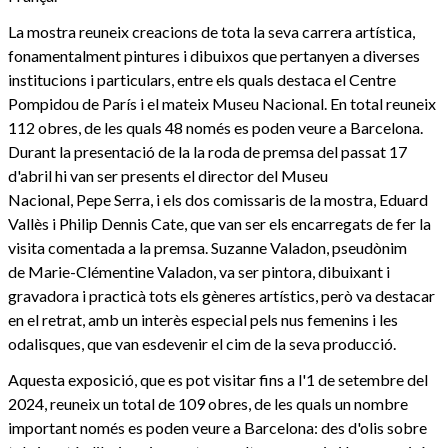
La mostra reuneix creacions de tota la seva carrera artística,
fonamentalment pintures i dibuixos que pertanyen a diverses
institucions i particulars, entre els quals destaca el Centre
Pompidou de París i el mateix Museu Nacional. En total reuneix
112 obres, de les quals 48 només es poden veure a Barcelona.
Durant la presentació de la la roda de premsa del passat 17
d'abril hi van ser presents el director del Museu
Nacional, Pepe Serra, i els dos comissaris de la mostra, Eduard
Vallès i Philip Dennis Cate, que van ser els encarregats de fer la
visita comentada a la premsa. Suzanne Valadon, pseudònim
de Marie-Clémentine Valadon, va ser pintora, dibuixant i
gravadora i practicà tots els gèneres artístics, però va destacar
en el retrat, amb un interès especial pels nus femenins i les
odalisques, que van esdevenir el cim de la seva producció.
Aquesta exposició, que es pot visitar fins a l'1 de setembre del
2024, reuneix un total de 109 obres, de les quals un nombre
important només es poden veure a Barcelona: des d'olis sobre