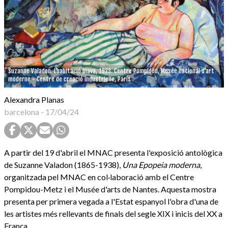
Suzanne Valadon. L'habitació blava, 1923. Centre Pompidou, Musée national d'art
moderne - Centre de creació industrielle, París
Alexandra Planas
barcelona
-
17/04/24
A partir del 19 d'abril el MNAC presenta l'exposició antològica
de Suzanne Valadon (1865-1938),
Una Epopeia moderna
,
organitzada pel MNAC en col·laboració amb el Centre
Pompidou-Metz i el Musée d'arts de Nantes. Aquesta mostra
presenta per primera vegada a l'Estat espanyol l'obra d'una de
les artistes més rellevants de finals del segle XIX i inicis del XX a
França.