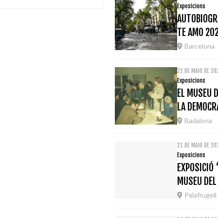
Exposicions
AUTOBIOGRA
TE AMO 20
Barcelona
21 DE MAIO DE 2
Exposicions
EL MUSEU D
LA DEMOCRÀ
Badalona
21 DE MAIO DE 20
Exposicions
EXPOSICIÓ 
MUSEU DEL
Palafrugell