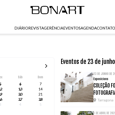
DIÁRIO
REVISTA
GERÊNCIA
EVENTOS
AGENDA
CONTAT
Eventos de 23 de junh
23 DE JUNHO DE 2
ex
Sáb
Dom
Exposicions
5
6
7
COLEÇÃO F
12
13
14
FOTOGRAFI
19
20
21
26
27
28
Tarragona
3
4
5
1 DE ABRIL DE 20