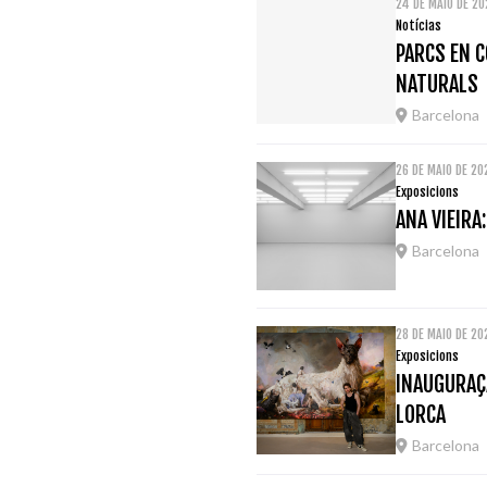
24 DE MAIO DE 2
Notícias
PARCS EN C
NATURALS
Barcelona
26 DE MAIO DE 2
Exposicions
ANA VIEIRA
Barcelona
28 DE MAIO DE 2
Exposicions
INAUGURAÇÃ
LORCA
Barcelona