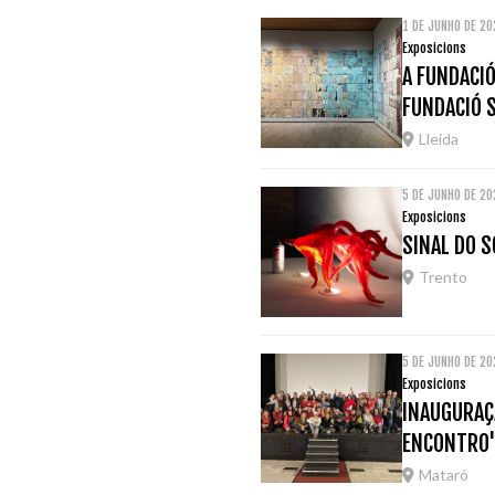
1 DE JUNHO DE 20
Exposicions
A FUNDACIÓ
FUNDACIÓ 
Lleida
5 DE JUNHO DE 2
Exposicions
SINAL DO S
Trento
5 DE JUNHO DE 2
Exposicions
INAUGURAÇÃ
ENCONTRO
Mataró