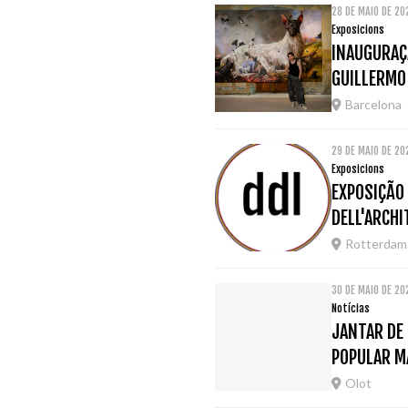
28 DE MAIO DE 2
Exposicions
INAUGURAÇÃ
GUILLERMO
Barcelona
29 DE MAIO DE 2
Exposicions
EXPOSIÇÃO
DELL'ARCH
Rotterdam
30 DE MAIO DE 20
Notícias
JANTAR DE 
POPULAR M
Olot