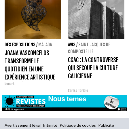
DES EXPOSITIONS
/
MÁLAGA
AVIS
/
SAINT JACQUES DE
COMPOSTELLE
JOANA VASCONCELOS
CGAC : LA CONTROVERSE
TRANSFORME LE
QUI SECOUE LA CULTURE
QUOTIDIEN EN UNE
GALICIENNE
EXPÉRIENCE ARTISTIQUE
bonart
AU MUSÉE PICASSO DE
Carles Toribio
MÁLAGA
Avertissement légal
Intimité
Politique de cookies
Publicité