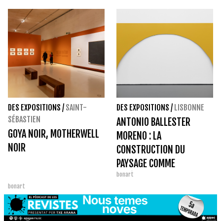
DES EXPOSITIONS
/
SAINT-
DES EXPOSITIONS
/
LISBONNE
SÉBASTIEN
ANTONIO BALLESTER
GOYA NOIR, MOTHERWELL
MORENO : LA
NOIR
CONSTRUCTION DU
PAYSAGE COMME
bonart
EXPÉRIENCE SPATIALE
bonart