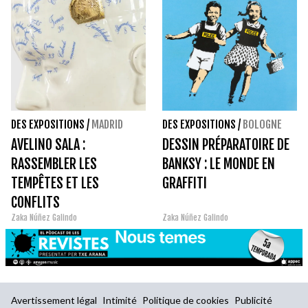
DES EXPOSITIONS
/
MADRID
DES EXPOSITIONS
/
BOLOGNE
AVELINO SALA :
DESSIN PRÉPARATOIRE DE
RASSEMBLER LES
BANKSY : LE MONDE EN
TEMPÊTES ET LES
GRAFFITI
CONFLITS
Zaka Núñez Galindo
Zaka Núñez Galindo
CONTEMPORAINS
Avertissement légal
Intimité
Politique de cookies
Publicité