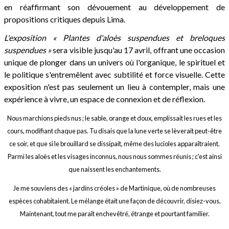
en réaffirmant son dévouement au développement de
propositions critiques depuis Lima.
L'exposition « Plantes d'aloès suspendues et breloques
suspendues »
sera visible jusqu'au 17 avril, offrant une occasion
unique de plonger dans un univers où l'organique, le spirituel et
le politique s'entremêlent avec subtilité et force visuelle. Cette
exposition n'est pas seulement un lieu à contempler, mais une
expérience à vivre, un espace de connexion et de réflexion.
Nous marchions pieds nus ; le sable, orange et doux, emplissait les rues et les
cours, modifiant chaque pas. Tu disais que la lune verte se lèverait peut-être
ce soir, et que si le brouillard se dissipait, même des lucioles apparaîtraient.
Parmi les aloès et les visages inconnus, nous nous sommes réunis ; c'est ainsi
que naissent les enchantements.
Je me souviens des « jardins créoles » de Martinique, où de nombreuses
espèces cohabitaient. Le mélange était une façon de découvrir, disiez-vous.
Maintenant, tout me paraît enchevêtré, étrange et pourtant familier.