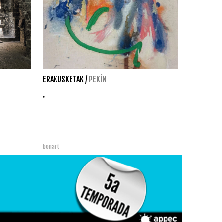
ERAKUSKETAK
/
PEKÍN
.
bonart