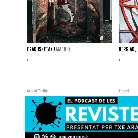
ERAKUSKETAK
/
MADRID
BERRIAK
/
.
.
Carles Toribio
bonart