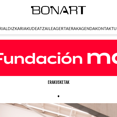
RI
ALDIZKARIA
KUDEATZAILEA
GERTAERAK
AGENDA
KONTAKTU
ERAKUSKETAK
.