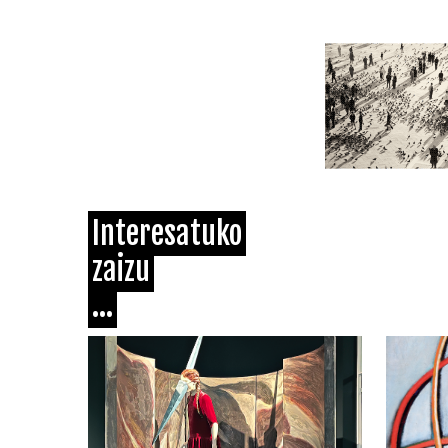
Interesatuko
zaizu
...