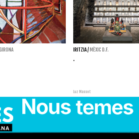
GIRONA
IRITZIA
/
MÈXIC D.F.
.
Luz Massot