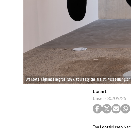
Eva Lootz, Lágrimas negras, 1997. Courtesy the artist. Ausstellungsan
bonart
basel
-
30/09/25
Eva Lootz
Museo Naci