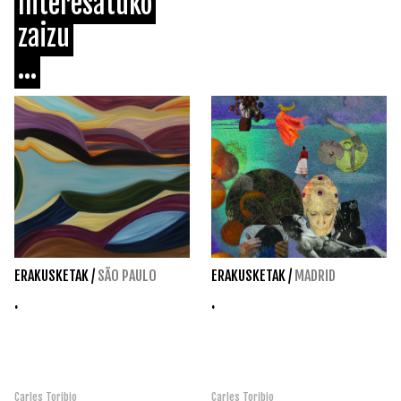
Interesatuko
zaizu
...
ERAKUSKETAK
/
SÃO PAULO
ERAKUSKETAK
/
MADRID
.
.
Carles Toribio
Carles Toribio