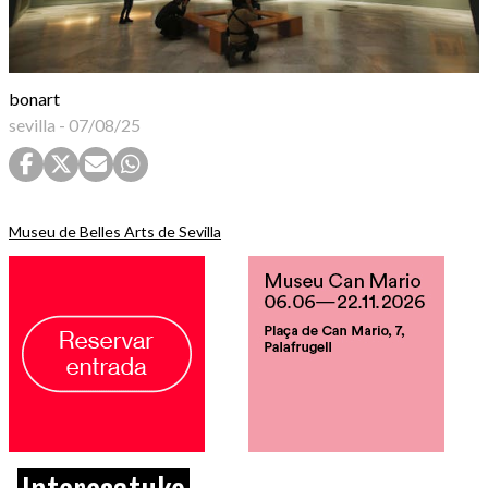
bonart
sevilla
-
07/08/25
Museu de Belles Arts de Sevilla