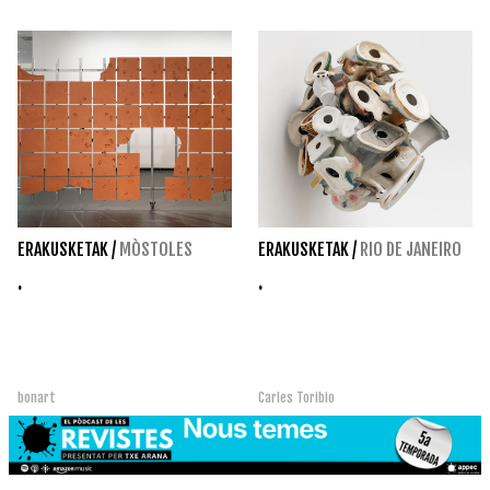
ERAKUSKETAK
/
MÒSTOLES
ERAKUSKETAK
/
RIO DE JANEIRO
.
.
bonart
Carles Toribio