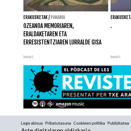
ERAKUSKETAK
/
PANAMA
ERAKUSKET
OZEANOA MEMORIAREN,
.
ERALDAKETAREN ETA
ERRESISTENTZIAREN LURRALDE GISA
bonart
bonart
Lege abisua
Pribatutasuna
Cookieen politika
Publizitatea
Arte digitalaren aldizkaria