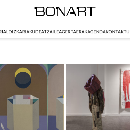
RI
ALDIZKARIA
KUDEATZAILEA
GERTAERAK
AGENDA
KONTAKTU