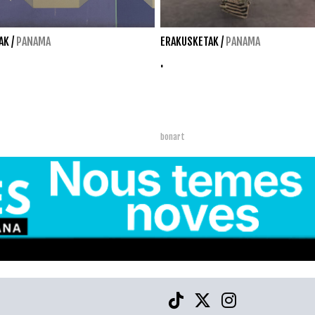
AK
/
PANAMA
ERAKUSKETAK
/
PANAMA
.
bonart