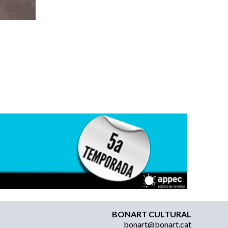
BONART CULTURAL
bonart@bonart.cat