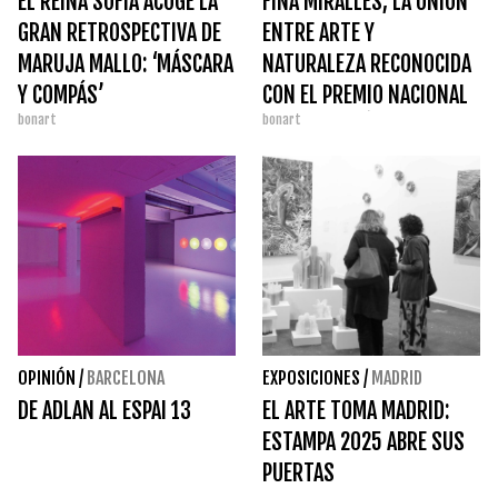
EL REINA SOFÍA ACOGE LA
FINA MIRALLES, LA UNIÓN
GRAN RETROSPECTIVA DE
ENTRE ARTE Y
MARUJA MALLO: ‘MÁSCARA
NATURALEZA RECONOCIDA
Y COMPÁS’
CON EL PREMIO NACIONAL
bonart
bonart
DE ARTES PLÁSTICAS 2025
OPINIÓN
/
BARCELONA
EXPOSICIONES
/
MADRID
DE ADLAN AL ESPAI 13
EL ARTE TOMA MADRID:
ESTAMPA 2025 ABRE SUS
PUERTAS