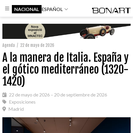
NACIONAL
ESPAÑOL
Agenda
/
22 de mayo de 2026
A la manera de Italia. España y
el gótico mediterráneo (1320-
1420)
22 de mayo de 2026 – 20 de septiembre de 2026
Exposiciones
Madrid