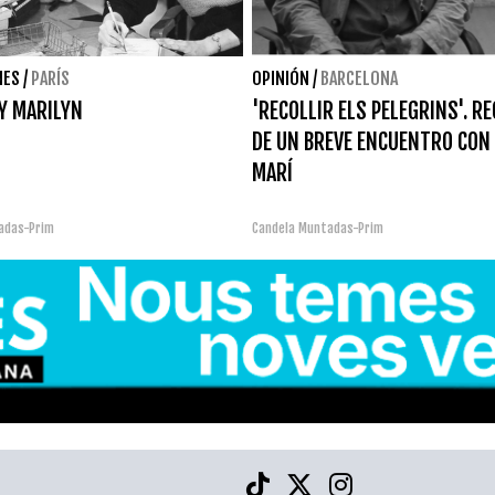
NES
/
PARÍS
OPINIÓN
/
BARCELONA
Y MARILYN
'RECOLLIR ELS PELEGRINS'. R
DE UN BREVE ENCUENTRO CON
MARÍ
adas-Prim
Candela Muntadas-Prim