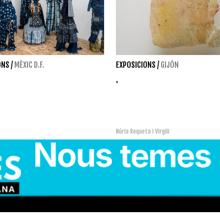
ONS
/
MÈXIC D.F.
EXPOSICIONS
/
GIJÓN
.
Núria Roqueta i Virgili