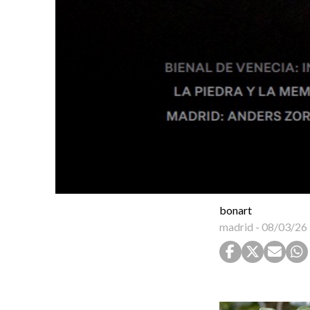
bonart
madrid
-
08/03/26