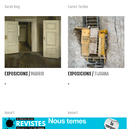
Sarah Roig
Carles Toribio
EXPOSICIONS
/
MADRID
EXPOSICIONS
/
TIJUANA
.
.
bonart
bonart