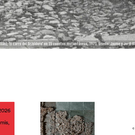
ián), 'El carro del Sr.Isidoro' en 15 cuentos instantáneos, 1971. Diseño: Jaume y Jordi B