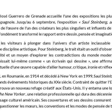
 José Guerrero de Grenade accueille l'une des expositions les pl
espagnole. Jusqu'au 6 septembre, l'exposition
« Saul Steinberg, ar
 l'œuvre de l'un des créateurs les plus singuliers et influents de
ofondément transformé le rapport entre dessin, pensée et imaginati
e les visiteurs à plonger dans l'univers d'un artiste inclassable
 discipline artistique. Pour Steinberg, le trait était un outil d'obs
alité et un moyen d'explorer les contradictions du monde moder
inissait lui-même comme « un écrivain qui dessine », une affirm
elle d'une œuvre capable d'allier humour, critique, ironie et réfle
, en Roumanie, en 1914 et décédé à New York en 1999, Saul Steinbe
nds événements historiques du XXe siècle. Contraint de quitter l'
l trouva un nouveau refuge créatif aux États-Unis. Il y entama une 
he New Yorker
, une relation professionnelle qui dura des décennies
sage culturel américain. Ses couvertures et ses dessins connuren
questionner les mœurs, les conventions et les modes de pensée de t