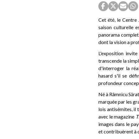
Cet été, le Centre
saison culturelle 
panorama complet de
dont la vision a pr
L'exposition invit
transcende la simple
d'interroger la ré
hasard s'il se déf
profondeur conceptu
Né à Râmnicu Sărat
marquée par les gra
lois antisémites, i
avec le magazine
T
images dans le pay
et contribuèrent à 