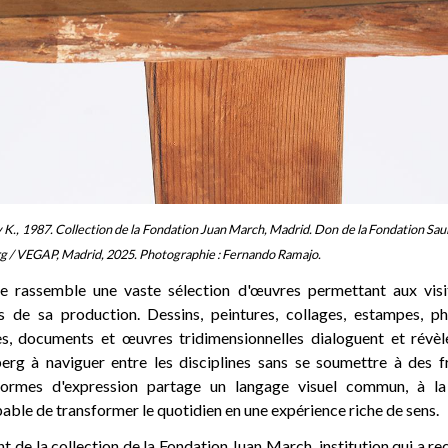
 K., 1987. Collection de la Fondation Juan March, Madrid. Don de la Fondation Sa
rg / VEGAP, Madrid, 2025. Photographie : Fernando Ramajo.
ve rassemble une vaste sélection d'œuvres permettant aux visi
s de sa production. Dessins, peintures, collages, estampes, ph
es, documents et œuvres tridimensionnelles dialoguent et révèle
erg à naviguer entre les disciplines sans se soumettre à des fr
ormes d'expression partage un langage visuel commun, à la 
able de transformer le quotidien en une expérience riche de sens.
nt de la collection de la Fondation Juan March, institution qui a r