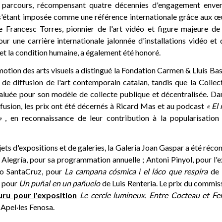
 parcours, récompensant quatre décennies d'engagement enver
 s'étant imposée comme une référence internationale grâce aux œ
ste Francesc Torres, pionnier de l'art vidéo et figure majeure de
ur une carrière internationale jalonnée d'installations vidéo et 
 et la condition humaine, a également été honoré.
motion des arts visuels a distingué la Fondation Carmen & Lluís Bas
de diffusion de l'art contemporain catalan, tandis que la Collec
saluée pour son modèle de collecte publique et décentralisée. Da
iffusion, les prix ont été décernés à Ricard Mas et au podcast
« El
»
, en reconnaissance de leur contribution à la popularisation 
ets d'expositions et de galeries, la Galeria Joan Gaspar a été ré
 Alegría, pour sa programmation annuelle ; Antoni Pinyol, pour l'
ío SantaCruz, pour
La campana cósmica i el láco que respira
de 
, pour
Un puñal en un pañuelo
de Luis Renteria. Le prix du commis
u pour l'exposition
Le cercle lumineux. Entre Cocteau et F
Apel·les Fenosa.