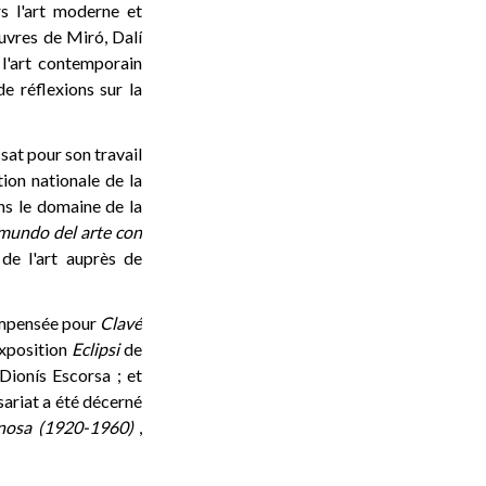
s l'art moderne et
uvres de Miró, Dalí
 l'art contemporain
de réflexions sur la
sat pour son travail
tion nationale de la
ns le domaine de la
 mundo del arte con
de l'art auprès de
compensée pour
Clavé
exposition
Eclipsi
de
Dionís Escorsa ; et
sariat a été décerné
enosa (1920-1960)
,