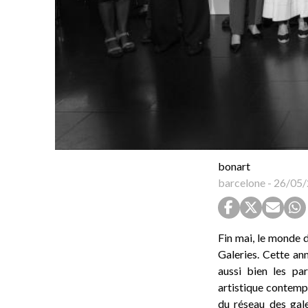
bonart
barcelone
-
26/05/
Fin mai, le monde d
Galeries. Cette an
aussi bien les pa
artistique contemp
du réseau des gale