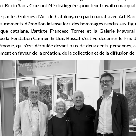
t Rocío SantaCruz ont été distinguées pour leur travail remarquab
e par les Galeries d'Art de Catalunya en partenariat avec Art Ba
es moments d'émotion intense lors des hommages rendus aux fig
ique catalane. L'artiste Francesc Torres et la Galerie Mayora
que la Fondation Carmen & Lluís Bassat s'est vu décerner le Prix 
rémonie, qui s'est déroulée devant plus de deux cents personnes, 
ent en faveur de la création, de la collection et de la diffusion de