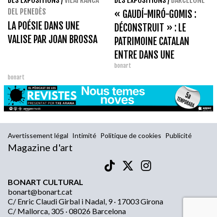
DES EXPOSITIONS
/
VILAFRANCA
DES EXPOSITIONS
/
BARCELONE
DEL PENEDÈS
« GAUDÍ-MIRÓ-GOMIS :
LA POÉSIE DANS UNE
DÉCONSTRUIT » : LE
VALISE PAR JOAN BROSSA
PATRIMOINE CATALAN
ENTRE DANS UNE
bonart
NOUVELLE DIMENSION
bonart
Avertissement légal
Intimité
Politique de cookies
Publicité
Magazine d'art
BONART CULTURAL
bonart@bonart.cat
C/ Enric Claudi Girbal i Nadal, 9 · 17003 Girona
C/ Mallorca, 305 · 08026 Barcelona