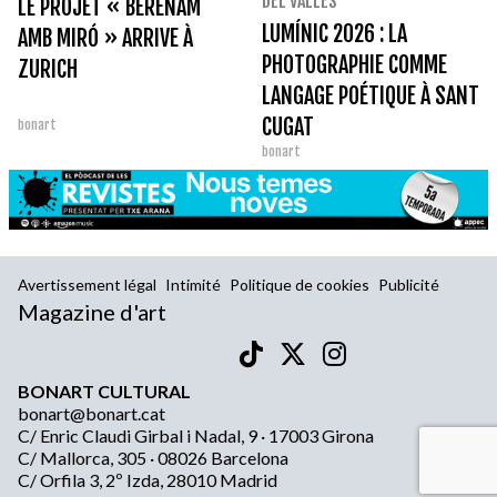
DEL VALLÈS
LE PROJET « BERENAM
LUMÍNIC 2026 : LA
AMB MIRÓ » ARRIVE À
PHOTOGRAPHIE COMME
ZURICH
LANGAGE POÉTIQUE À SANT
CUGAT
bonart
bonart
Avertissement légal
Intimité
Politique de cookies
Publicité
Magazine d'art
BONART CULTURAL
bonart@bonart.cat
C/ Enric Claudi Girbal i Nadal, 9 · 17003 Girona
C/ Mallorca, 305 · 08026 Barcelona
C/ Orfila 3, 2º Izda, 28010 Madrid