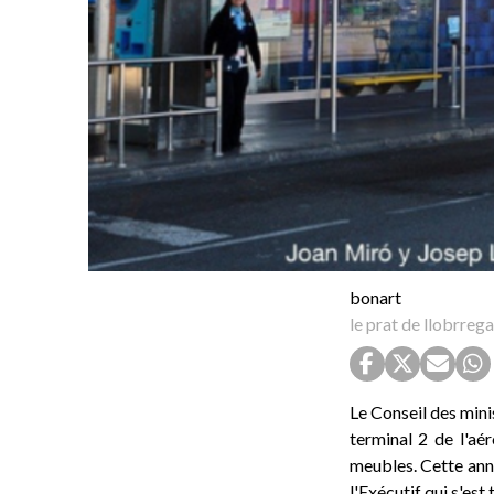
bonart
le prat de llobrrega
Le Conseil des mini
terminal 2 de l'aé
meubles. Cette anno
l'Exécutif qui s'est