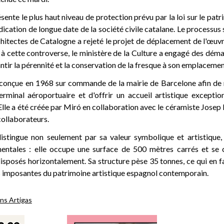
ente le plus haut niveau de protection prévu par la loi sur le patr
dication de longue date de la société civile catalane. Le processus 
hitectes de Catalogne a rejeté le projet de déplacement de l'œuvr
e à cette controverse, le ministère de la Culture a engagé des d
antir la pérennité et la conservation de la fresque à son emplacemen
conçue en 1968 sur commande de la mairie de Barcelone afin de
rminal aéroportuaire et d'offrir un accueil artistique excepti
 Elle a été créée par Miró en collaboration avec le céramiste Josep L
collaborateurs.
istingue non seulement par sa valeur symbolique et artistique,
ntales : elle occupe une surface de 500 mètres carrés et s
isposés horizontalement. Sa structure pèse 35 tonnes, ce qui en f
s imposantes du patrimoine artistique espagnol contemporain.
ns Artigas