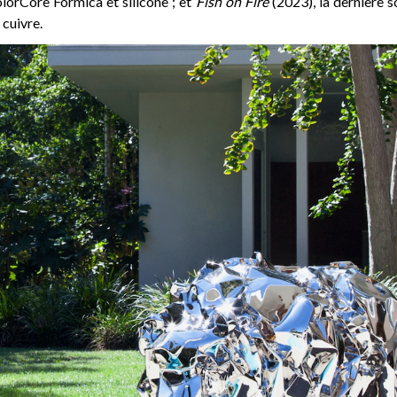
lorCore Formica et silicone ; et
Fish on Fire
(2023), la dernière s
 cuivre.