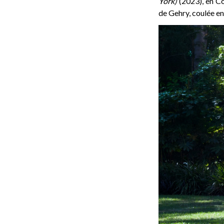
York)
(2023), en Co
de Gehry, coulée en