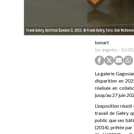
Frank Gehry, Untitled (London I), 2013. © Frank Gehry, Foto: Rob McKeeve
bonart
los ángeles
-
16/05
La galerie Gagosia
disparition en 202
réalisée en collabo
jusqu'au 27 juin 20
L'exposition réunit
travail de Gehry q
public que ses bât
(2014), prêtée par l