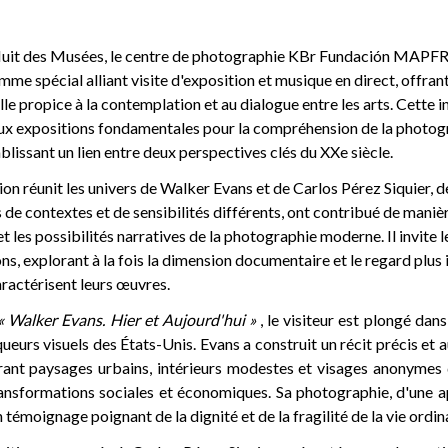
 Nuit des Musées, le centre de photographie KBr Fundación MAPF
me spécial alliant visite d'exposition et musique en direct, offrant
le propice à la contemplation et au dialogue entre les arts. Cette in
eux expositions fondamentales pour la compréhension de la photog
lissant un lien entre deux perspectives clés du XXe siècle.
ion réunit les univers de Walker Evans et de Carlos Pérez Siquier, d
s de contextes et de sensibilités différents, ont contribué de maniè
et les possibilités narratives de la photographie moderne. Il invite 
ns, explorant à la fois la dimension documentaire et le regard plus i
ractérisent leurs œuvres.
« Walker Evans. Hier et Aujourd'hui »
, le visiteur est plongé dans
ueurs visuels des États-Unis. Evans a construit un récit précis et a
rant paysages urbains, intérieurs modestes et visages anonyme
ansformations sociales et économiques. Sa photographie, d'une a
 témoignage poignant de la dignité et de la fragilité de la vie ordin