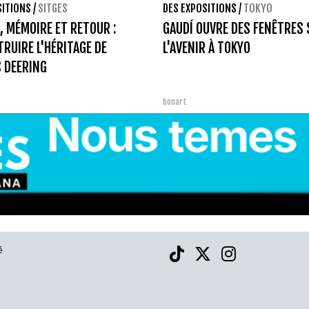
SITIONS
/
SITGES
DES EXPOSITIONS
/
TOKYO
, MÉMOIRE ET RETOUR :
GAUDÍ OUVRE DES FENÊTRES
RUIRE L'HÉRITAGE DE
L'AVENIR À TOKYO
 DEERING
bonart
é