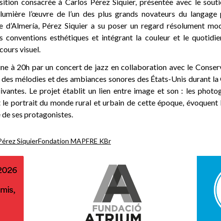
position consacrée à Carlos Pérez Siquier, présentée avec le sout
mière l’œuvre de l’un des plus grands novateurs du langage
e d’Almería, Pérez Siquier a su poser un regard résolument mo
es conventions esthétiques et intégrant la couleur et le quoti
cours visuel.
ine à 20h par un concert de jazz en collaboration avec le Conserv
re des mélodies et des ambiances sonores des États-Unis durant l
uivantes. Le projet établit un lien entre image et son : les phot
t le portrait du monde rural et urbain de cette époque, évoquent 
 de ses protagonistes.
Pérez Siquier
Fondation MAPFRE KBr