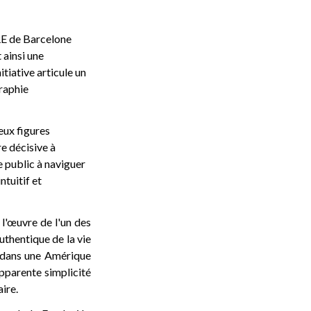
RE de Barcelone
 ainsi une
itiative articule un
raphie
eux figures
re décisive à
le public à naviguer
ntuitif et
 l'œuvre de l'un des
uthentique de la vie
s dans une Amérique
pparente simplicité
aire.