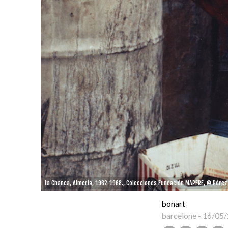
La Chanca, Almería, 1962-1968., Colecciones Fundación MAPFRE, © Pérez 
bonart
barcelone
-
16/05/