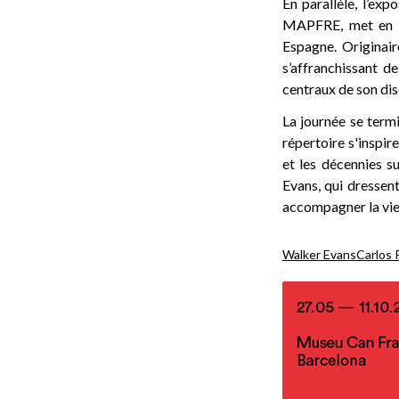
En parallèle, l’ex
MAPFRE, met en lu
Espagne. Originair
s’affranchissant d
centraux de son dis
La journée se term
répertoire s'inspi
et les décennies s
Evans, qui dressen
accompagner la vie
Walker Evans
Carlos 