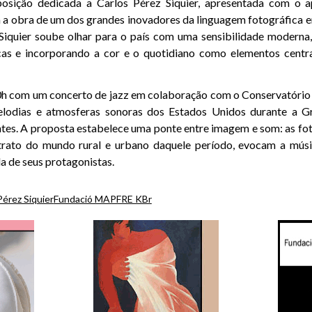
posição dedicada a Carlos Pérez Siquier, apresentada com o 
a obra de um dos grandes inovadores da linguagem fotográfica e
 Siquier soube olhar para o país com uma sensibilidade modern
cas e incorporando a cor e o quotidiano como elementos centra
0h com um concerto de jazz em colaboração com o Conservatório 
elodias e atmosferas sonoras dos Estados Unidos durante a 
es. A proposta estabelece uma ponte entre imagem e som: as fo
trato do mundo rural e urbano daquele período, evocam a músi
 de seus protagonistas.
Pérez Siquier
Fundació MAPFRE KBr