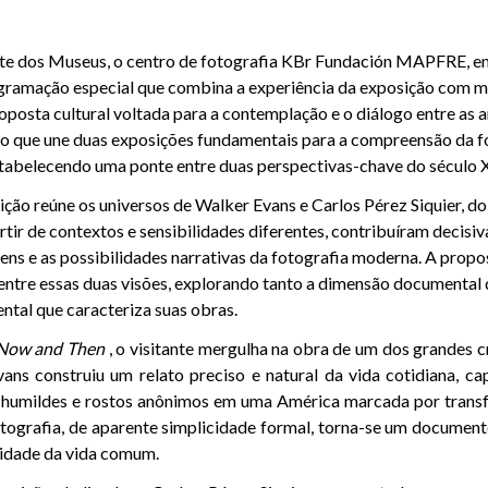
te dos Museus, o centro de fotografia KBr Fundación MAPFRE, e
ramação especial que combina a experiência da exposição com mú
osta cultural voltada para a contemplação e o diálogo entre as art
so que une duas exposições fundamentais para a compreensão da f
abelecendo uma ponte entre duas perspectivas-chave do século 
ção reúne os universos de Walker Evans e Carlos Pérez Siquier, do
artir de contextos e sensibilidades diferentes, contribuíram decis
ens e as possibilidades narrativas da fotografia moderna. A propo
 entre essas duas visões, explorando tanto a dimensão documental 
ental que caracteriza suas obras.
 Now and Then
, o visitante mergulha na obra de um dos grandes c
ans construiu um relato preciso e natural da vida cotidiana, c
s humildes e rostos anônimos em uma América marcada por trans
tografia, de aparente simplicidade formal, torna-se um documen
ilidade da vida comum.