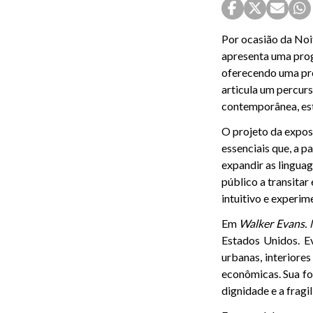
Por ocasião da Noi
apresenta uma prog
oferecendo uma prop
articula um percur
contemporânea, est
O projeto da exposi
essenciais que, a p
expandir as linguag
público a transitar
intuitivo e experim
Em
Walker Evans.
Estados Unidos. Ev
urbanas, interiore
econômicas. Sua fo
dignidade e a frag