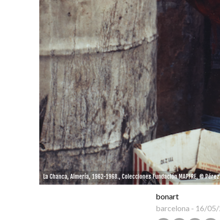
La Chanca, Almería, 1962-1968., Colecciones Fundación MAPFRE, © Pérez 
bonart
barcelona
-
16/05/