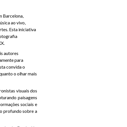
m Barcelona,
sica ao vivo,
es. Esta iniciativa
otografia
XX.
is autores
ivamente para
sta convida o
quanto o olhar mais
ronistas visuais dos
apturando paisagens
formações sociais e
to profundo sobre a