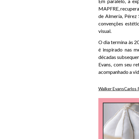
Em paralelo, a ex
MAPFRE, recupera 
de Almería, Pérez
convenções estéti
visual.
O dia termina às 2
é inspirado nas m
décadas subsequent
Evans, com seu re
acompanhado a vida
Walker Evans
Carlos 