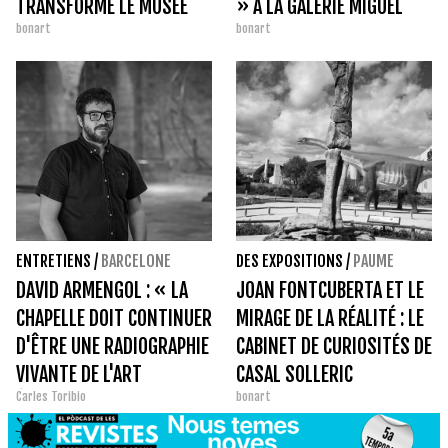
TRANSFORME LE MUSÉE
» À LA GALERIE MIGUEL
bonart
bonart
TÀPIES
MARCOS
ENTRETIENS
/
BARCELONE
DES EXPOSITIONS
/
PAUME
DAVID ARMENGOL : « LA
JOAN FONTCUBERTA ET LE
CHAPELLE DOIT CONTINUER
MIRAGE DE LA RÉALITÉ : LE
D'ÊTRE UNE RADIOGRAPHIE
CABINET DE CURIOSITÉS DE
VIVANTE DE L'ART
CASAL SOLLERIC
Carles Toribio
bonart
ÉMERGENT. »