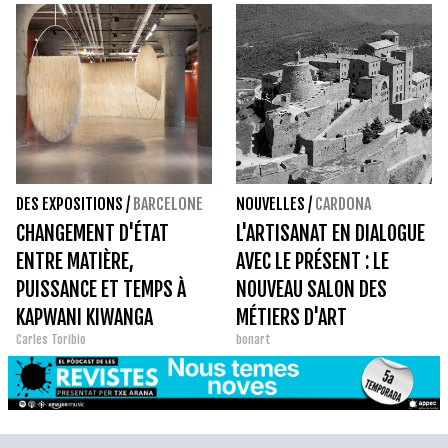
DES EXPOSITIONS
/
BARCELONE
NOUVELLES
/
CARDONA
CHANGEMENT D'ÉTAT
L'ARTISANAT EN DIALOGUE
ENTRE MATIÈRE,
AVEC LE PRÉSENT : LE
PUISSANCE ET TEMPS À
NOUVEAU SALON DES
KAPWANI KIWANGA
MÉTIERS D'ART
Carles Toribio
bonart
TRADITIONNELS DE
CATALOGNE