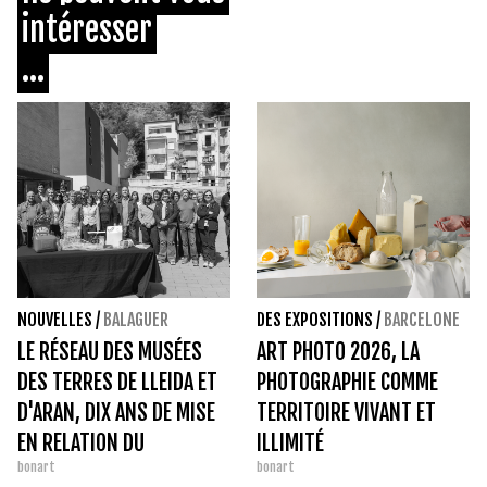
intéresser
...
NOUVELLES
/
BALAGUER
DES EXPOSITIONS
/
BARCELONE
LE RÉSEAU DES MUSÉES
ART PHOTO 2026, LA
DES TERRES DE LLEIDA ET
PHOTOGRAPHIE COMME
D'ARAN, DIX ANS DE MISE
TERRITOIRE VIVANT ET
EN RELATION DU
ILLIMITÉ
bonart
bonart
PATRIMOINE ET DU