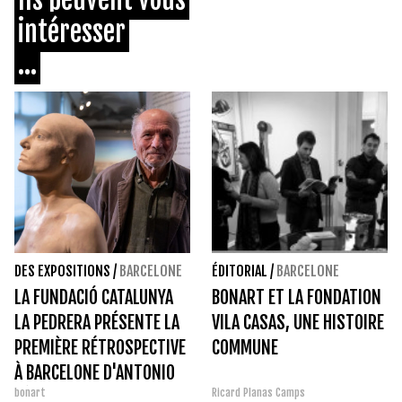
intéresser
...
DES EXPOSITIONS
/
BARCELONE
ÉDITORIAL
/
BARCELONE
LA FUNDACIÓ CATALUNYA
BONART ET LA FONDATION
LA PEDRERA PRÉSENTE LA
VILA CASAS, UNE HISTOIRE
PREMIÈRE RÉTROSPECTIVE
COMMUNE
À BARCELONE D'ANTONIO
bonart
Ricard Planas Camps
LÓPEZ