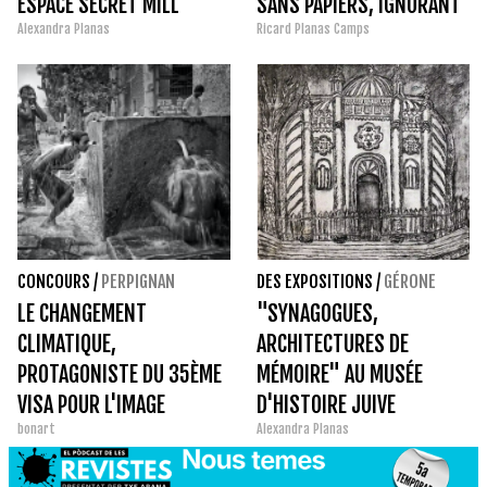
ESPACE SECRET MILL
SANS PAPIERS, IGNORANT
Alexandra Planas
Ricard Planas Camps
ET POPULISTE
CONCOURS
/
PERPIGNAN
DES EXPOSITIONS
/
GÉRONE
LE CHANGEMENT
"SYNAGOGUES,
CLIMATIQUE,
ARCHITECTURES DE
PROTAGONISTE DU 35ÈME
MÉMOIRE" AU MUSÉE
VISA POUR L'IMAGE
D'HISTOIRE JUIVE
bonart
Alexandra Planas