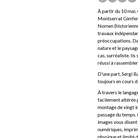
À partir du 10 mai, 
Montserrat Gimferr
Nomen (historienne d
travaux indépendant
préoccupations. Dan
nature et le paysa
cas, surréaliste. Ils
réussi à rassembler
D'une part, Sergi B
toujours en cours da
À travers le langage
facilement altérée p
montage de vingt ima
passage du temps. L
images vous disent
numériques, imprim
physique et limité d