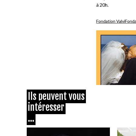
à 20h.
Fondation Valvi
Fonda
Ils peuvent vous
intéresser
...