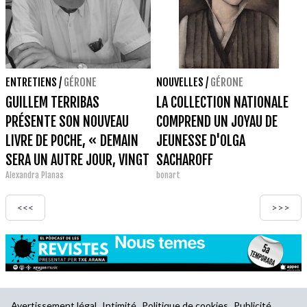
ENTRETIENS
/
GÉRONE
NOUVELLES
/
GÉRONE
GUILLEM TERRIBAS
LA COLLECTION NATIONALE
PRÉSENTE SON NOUVEAU
COMPREND UN JOYAU DE
LIVRE DE POCHE, « DEMAIN
JEUNESSE D'OLGA
SERA UN AUTRE JOUR, VINGT
SACHAROFF
Alexandra Planas
bonart
ANS PLUS TARD ».
<<<
>>>
Avertissement légal
Intimité
Politique de cookies
Publicité