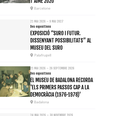
T'AIME 2020
Barcelone
21 MAI 2026 – 9 MAI 2027
Des expositions
EXPOSICIÓ “SURO I FUTUR.
DISSENYANT POSSIBILITATS” AL
MUSEU DEL SURO
Palafrugell
21 MAI 2026 – 26 SEPTEMBRE 2026
Des expositions
EL MUSEU DE BADALONA RECORDA
'ELS PRIMERS PASSOS CAP A LA
DEMOCRÀCIA (1976-1978)'
Badalona
24 MAI 2026 – 30 NOVEMBRE 2026