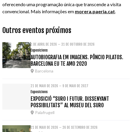
oferecendo uma programação única que transcende a visita
convencional. Mais informações em
morera.paeria.cat
.
Outros eventos próximos
1 DE ABRIL DE 2026 – 31 DE OUTUBRO DE 2026
Exposicions
AUTOBIOGRAFIA EM IMAGENS. PÔNCIO PILATOS.
BARCELONA EU TE AMO 2020
Barcelona
21 DE MAIO DE 2026 – 9 DE MAIO DE 2027
Exposicions
EXPOSICIÓ “SURO I FUTUR. DISSENYANT
POSSIBILITATS” AL MUSEU DEL SURO
Palafrugell
21 DE MAIO DE 2026 – 26 DE SETEMBRO DE 2026