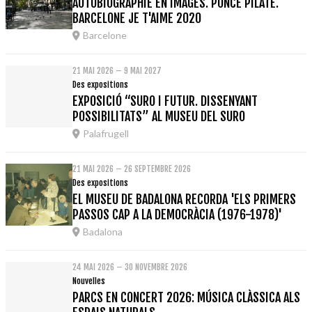
AUTOBIOGRAPHIE EN IMAGES. PONCE PILATE.
BARCELONE JE T'AIME 2020
Barcelone
21 MAI 2026 – 9 MAI 2027
Des expositions
EXPOSICIÓ “SURO I FUTUR. DISSENYANT
POSSIBILITATS” AL MUSEU DEL SURO
Palafrugell
21 MAI 2026 – 26 SEPTEMBRE 2026
Des expositions
EL MUSEU DE BADALONA RECORDA 'ELS PRIMERS
PASSOS CAP A LA DEMOCRÀCIA (1976-1978)'
Badalona
24 MAI 2026 – 30 NOVEMBRE 2026
Nouvelles
PARCS EN CONCERT 2026: MÚSICA CLÀSSICA ALS