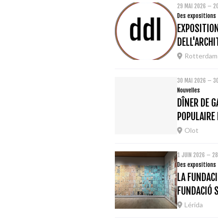
29 MAI 2026 – 2
Des expositions
EXPOSITION
DELL'ARCH
Rotterdam
30 MAI 2026 – 3
Nouvelles
DÎNER DE G
POPULAIRE
Olot
1 JUIN 2026 – 28
Des expositions
LA FUNDACI
FUNDACIÓ 
Lérida