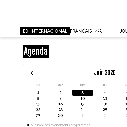
ED. INTERNACIONAL
FRANÇAIS
JO
Agenda
Juin 2026
Lun
Mar
Mer
Jeu
V
1
2
3
4
8
9
10
11
15
16
17
18
22
23
24
25
29
30
1
2
Jour avec des événements programmés