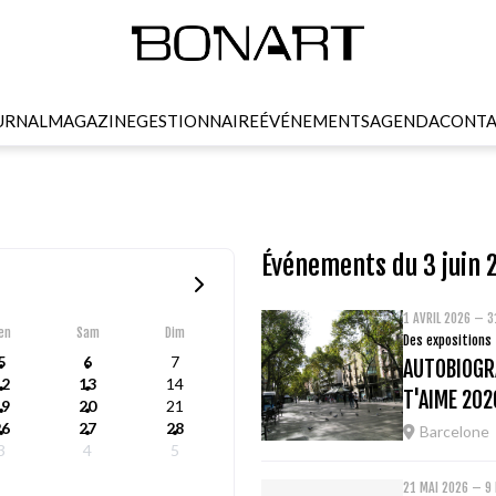
URNAL
MAGAZINE
GESTIONNAIRE
ÉVÉNEMENTS
AGENDA
CONTA
Événements du 3 juin 
1 AVRIL 2026 – 
en
Sam
Dim
Des expositions
5
6
7
AUTOBIOGRA
12
13
14
T'AIME 202
19
20
21
26
27
28
Barcelone
3
4
5
21 MAI 2026 – 9