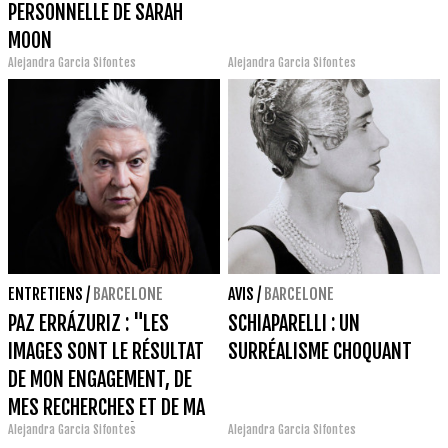
PERSONNELLE DE SARAH
MOON
Alejandra Garcia Sifontes
Alejandra Garcia Sifontes
ENTRETIENS
/
BARCELONE
AVIS
/
BARCELONE
PAZ ERRÁZURIZ : "LES
SCHIAPARELLI : UN
IMAGES SONT LE RÉSULTAT
SURRÉALISME CHOQUANT
DE MON ENGAGEMENT, DE
MES RECHERCHES ET DE MA
Alejandra Garcia Sifontes
Alejandra Garcia Sifontes
FAÇON DE CONNAÎTRE LA