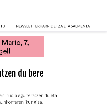
KTU
NEWSLETTER
HARPIDETZA ETA SALMENTA
atzen du bere
en irudia eguneratzen du eta
unkorraren ikur gisa.