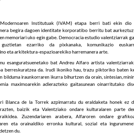
 Modernoaren Institutuak (IVAM) etapa berri bati ekin dio
unera begira dagoen identitate korporatibo berritu bat aurkeztuz
en memoriari uko egin gabe. Democracia estudio valentziarrak g
guztietan ezarriko da pixkanaka, komunikazio euskarr
ino eta arkitektura-espazioarekiko harremanera arte.
inu esanguratsuenetako bat Andreu Alfaro artista valentziarra
oa berreskuratzea da. Irudi ikoniko hau, trazu piktoriko baten 
 bilduma iraunkorraren ikurra bihurtzen da orain, sintesian, min
mia maximoarekin adierazteko gaitasunean oinarritutako dise
i Blanca de la Torrek azpimarratu du eraldaketa honek ez du
razten, baizik eta Valentziako ondare kulturalaren parte de
araikidea. Zuzendariaren arabera, Alfaroren ondare grafiko
aren eta orainaldiko erronka kultural, sozial eta ingurumen
detzen du.