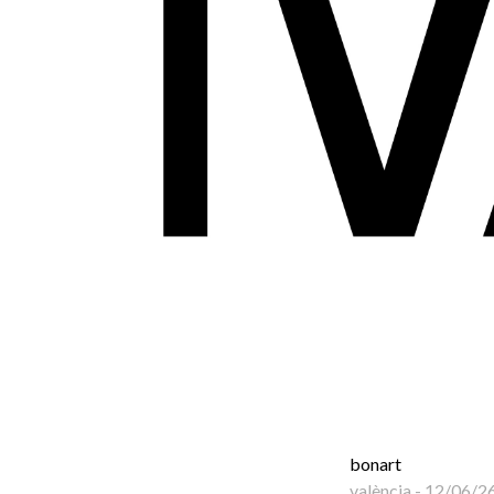
bonart
valència
-
12/06/2