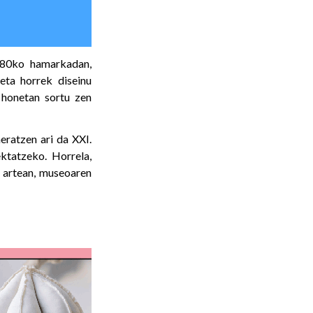
980ko hamarkadan,
 eta horrek diseinu
 honetan sortu zen
eratzen ari da XXI.
ktatzeko. Horrela,
n artean, museoaren