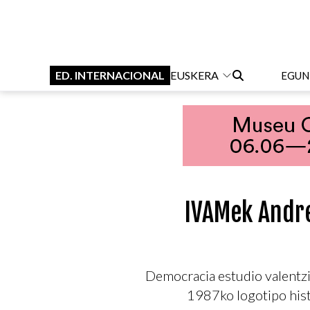
ED. INTERNACIONAL
EUSKERA
EGUN
IVAMek Andre
Democracia estudio valentzi
1987ko logotipo hist