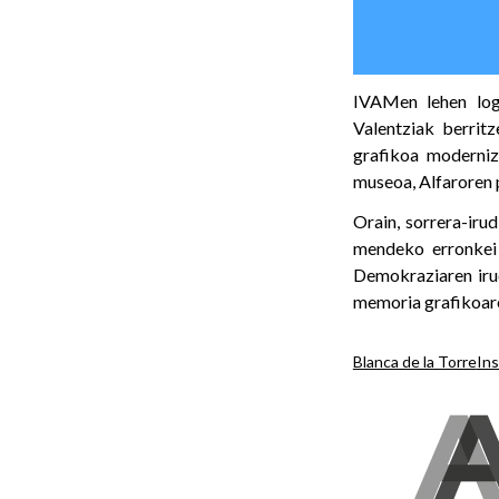
IVAMen lehen log
Valentziak berritz
grafikoa moderniz
museoa, Alfaroren p
Orain, sorrera-iru
mendeko erronkei 
Demokraziaren irud
memoria grafikoare
Blanca de la Torre
Ins