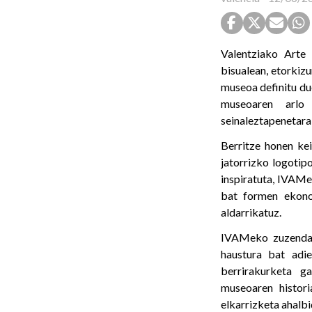
Valentziako Arte
bisualean, etorkiz
museoa definitu du
museoaren arlo 
seinaleztapenetara
Berritze honen ke
jatorrizko logotip
inspiratuta, IVAMen
bat formen ekono
aldarrikatuz.
IVAMeko zuzendar
haustura bat adie
berrirakurketa g
museoaren histori
elkarrizketa ahalbi