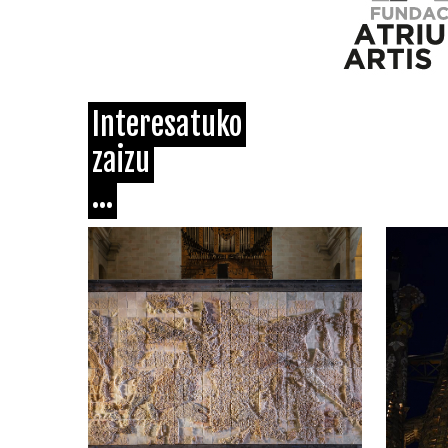
Interesatuko
zaizu
...