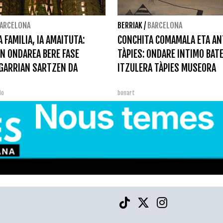
ARCELONA
BERRIAK
/
BARCELONA
 FAMILIA, IA AMAITUTA:
CONCHITA COMAMALA ETA AN
N ONDAREA BERE FASE
TÀPIES: ONDARE INTIMO BAT
GARRIAN SARTZEN DA
ITZULERA TÀPIES MUSEORA
bio
bonart