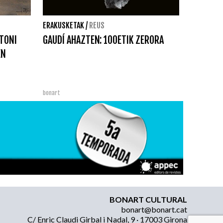
ERAKUSKETAK
/
REUS
TONI
GAUDÍ AHAZTEN: 100ETIK ZERORA
EN
bonart
BONART CULTURAL
bonart@bonart.cat
C/ Enric Claudi Girbal i Nadal, 9 · 17003 Girona