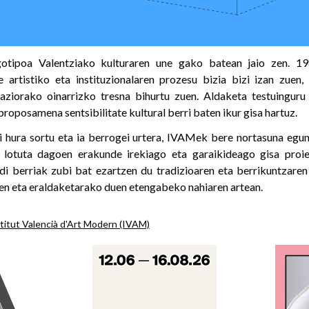
otipoa Valentziako kulturaren une gako batean jaio zen. 1
e artistiko eta instituzionalaren prozesu bizia bizi izan zuen,
aziorako oinarrizko tresna bihurtu zuen. Aldaketa testuinguru
roposamena sentsibilitate kultural berri baten ikur gisa hartuz.
di hura sortu eta ia berrogei urtera, IVAMek bere nortasuna egun
lotuta dagoen erakunde irekiago eta garaikideago gisa proie
i berriak zubi bat ezartzen du tradizioaren eta berrikuntzare
n eta eraldaketarako duen etengabeko nahiaren artean.
titut Valencià d'Art Modern (IVAM)