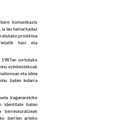
 bere komunikazio
, ia lau hamarkadaz
aratutako proiektua
ietatik hasi eta
k 1987an sortutako
keinu ezinbestekoak
imalismoan eta ideia
inu baten indarra
ela iraganarekiko
n identitate baten
a berreskuratzeak
eko berrien arteko