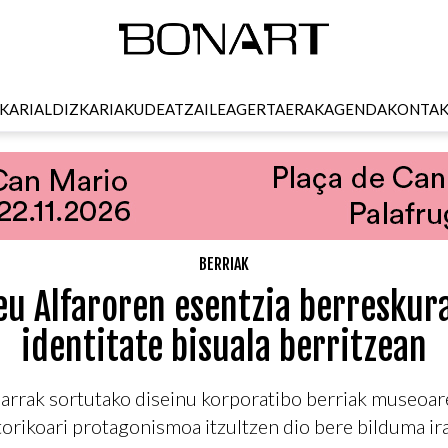
KARI
ALDIZKARIA
KUDEATZAILEA
GERTAERAK
AGENDA
KONTA
BERRIAK
u Alfaroren esentzia berreskur
identitate bisuala berritzean
arrak sortutako diseinu korporatibo berriak museoar
orikoari protagonismoa itzultzen dio bere bilduma ira