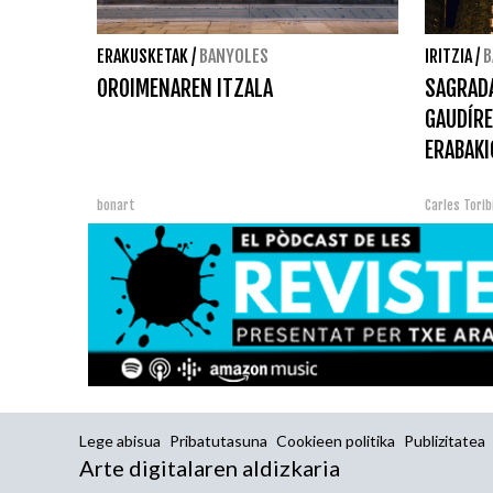
ERAKUSKETAK
/
BANYOLES
IRITZIA
/
B
OROIMENAREN ITZALA
SAGRADA
GAUDÍRE
ERABAKI
bonart
Carles Tori
Lege abisua
Pribatutasuna
Cookieen politika
Publizitatea
Arte digitalaren aldizkaria