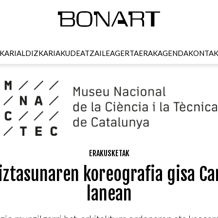
KARI
ALDIZKARIA
KUDEATZAILEA
GERTAERAK
AGENDA
KONTA
ERAKUSKETAK
iztasunaren koreografia gisa C
lanean