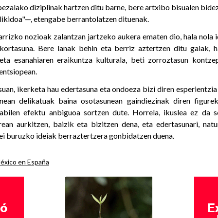
zalako diziplinak hartzen ditu barne, bere artxibo bisualen bide
 likidoa"—, etengabe berrantolatzen dituenak.
rizko nozioak zalantzan jartzeko aukera ematen dio, hala nola id
kortasuna. Bere lanak behin eta berriz aztertzen ditu gaiak, h
eta esanahiaren eraikuntza kulturala, beti zorroztasun kontze
entsiopean.
uan, ikerketa hau edertasuna eta ondoeza bizi diren esperientzia 
ean delikatuak baina osotasunean gaindiezinak diren figure
abilen efektu anbiguoa sortzen dute. Horrela, ikuslea ez da s
ean aurkitzen, baizik eta bizitzen dena, eta edertasunari, natura
iei buruzko ideiak berraztertzera gonbidatzen duena.
éxico en España