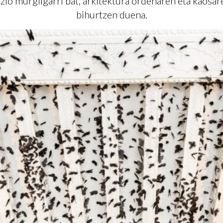
zio murgilgarri bat, arkitektura ordenaren eta kaosar
bihurtzen duena.