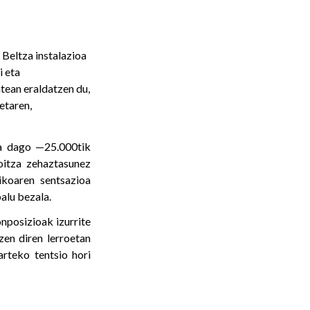
Beltza instalazioa
i eta
tean eraldatzen du,
etaren,
ta dago —25.000tik
oitza zehaztasunez
ikoaren sentsazioa
alu bezala.
nposizioak izurrite
en diren lerroetan
arteko tentsio hori