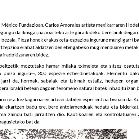
 México Fundazioan, Carlos Amorales artista mexikarraren Hodei 
 egongo da ikusgai, nazioarteko arte garaikideko bere lanik deigarr
bezala. Pieza honek erakusketa-espazioa ingurune murgilgarri ba
ertzepzioa erabat aldatzen den etengabeko mugimenduaren metak
a iradokizunaren bidez.
 beltzetik moztutako hamar milaka tximeleta eta sitsez osatu
o pieza inguru—, 300 espezie ezberdinetakoak. Elementu bak
 jarri da, hormak, sabaiak eta izkinak estaliz, hedapen organ
bera loraldi betean dagoen fenomeno natural batek inbaditu izan b
ren eta kezkagarriaren artean dabilen esperientzia bisuala da. Ko
ia ekartzen badu ere, bere antolamenduak hedatu eta biderkatz
ema zaindu bati jarraitzen dio. Kaotikoaren eta kontrolatuaren 
nagusietako bat da.