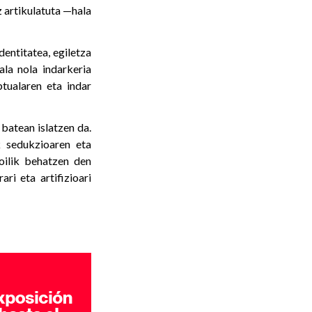
z artikulatuta —hala
entitatea, egiletza
ala nola indarkeria
ptualaren eta indar
batean islatzen da.
k sedukzioaren eta
oilik behatzen den
ri eta artifizioari