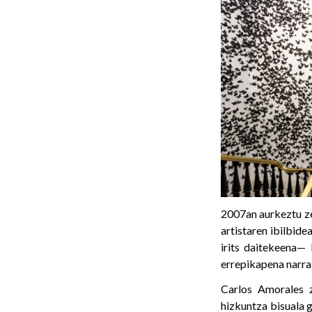
2007an aurkeztu ze
artistaren ibilbid
irits daitekeena— 
errepikapena narra
Carlos Amorales z
hizkuntza bisuala 