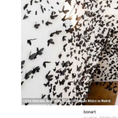
Carlos Amorales. Nube negra. Fundación Casa de México en Madrid.
bonart
madrid
-
03/06/26