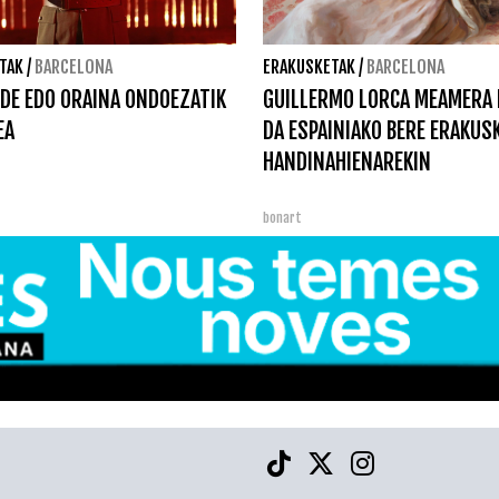
TAK
/
BARCELONA
ERAKUSKETAK
/
BARCELONA
DE EDO ORAINA ONDOEZATIK
GUILLERMO LORCA MEAMERA 
EA
DA ESPAINIAKO BERE ERAKUS
HANDINAHIENAREKIN
bonart