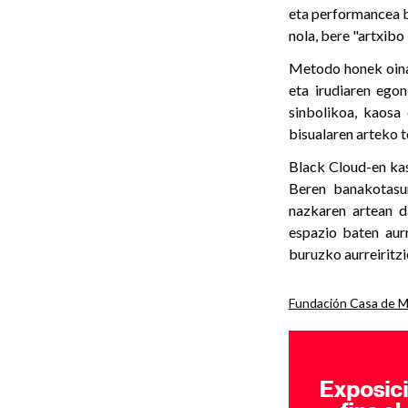
eta performancea be
nola, bere "artxibo
Metodo honek oinar
eta irudiaren egon
sinbolikoa, kaosa 
bisualaren arteko t
Black Cloud-en kas
Beren banakotasun
nazkaren artean d
espazio baten aurr
buruzko aurreiritz
Fundación Casa de M