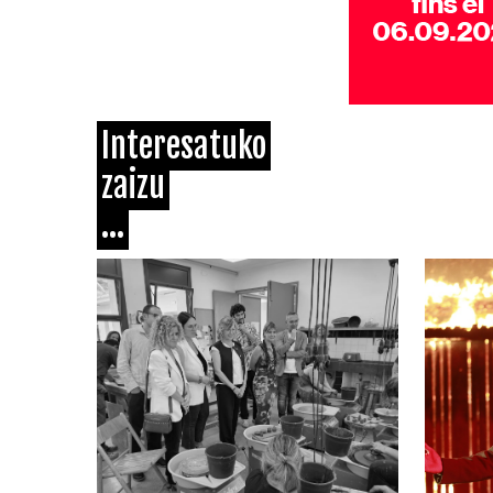
Interesatuko
zaizu
...