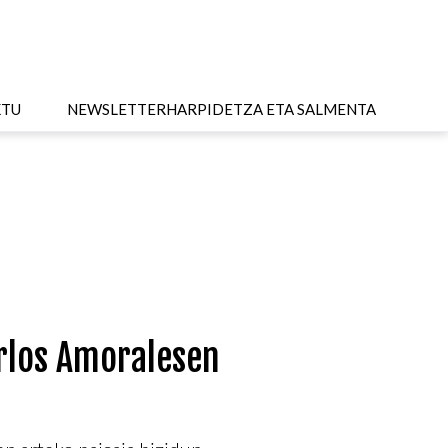
KTU
NEWSLETTER
HARPIDETZA ETA SALMENTA
arlos Amoralesen