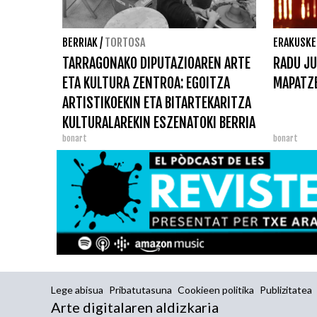
BERRIAK
/
TORTOSA
ERAKUSKE
TARRAGONAKO DIPUTAZIOAREN ARTE
RADU JU
ETA KULTURA ZENTROA: EGOITZA
MAPATZ
ARTISTIKOEKIN ETA BITARTEKARITZA
KULTURALAREKIN ESZENATOKI BERRIA
bonart
bonart
Lege abisua
Pribatutasuna
Cookieen politika
Publizitatea
Arte digitalaren aldizkaria