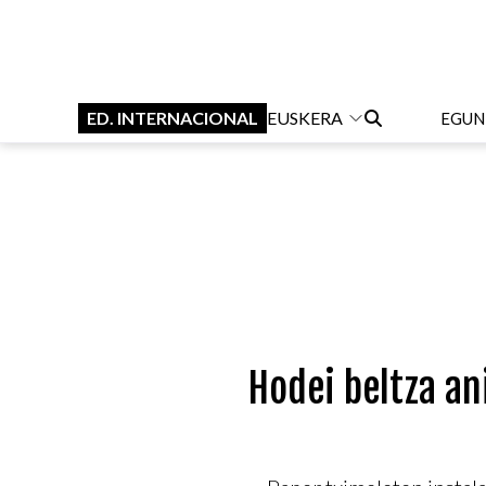
ED. INTERNACIONAL
EUSKERA
EGUN
Hodei beltza an