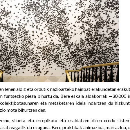
n lehen aldiz eta ordutik nazioarteko hainbat erakundetan erakut
ean funtsezko pieza bihurtu da. Bere eskala aldakorrak —30.000 ir
kolektibotasunaren eta metaketaren ideia indartzen du hizkunt
zio mota bihurtzen den.
einu, silueta eta errepikatu eta eraldatzen diren eredu sistem
garatzeagatik da ezaguna. Bere praktikak animazioa, marrazkia, co