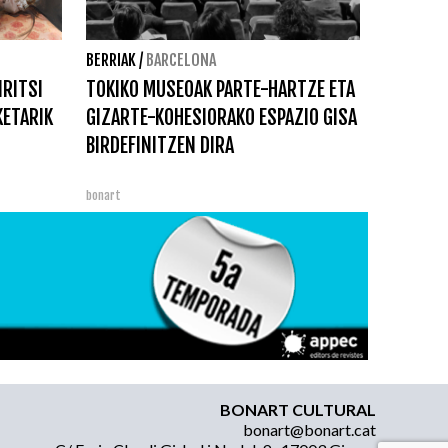
BERRIAK
/
BARCELONA
IRITSI
TOKIKO MUSEOAK PARTE-HARTZE ETA
KETARIK
GIZARTE-KOHESIORAKO ESPAZIO GISA
BIRDEFINITZEN DIRA
bonart
BONART CULTURAL
bonart@bonart.cat