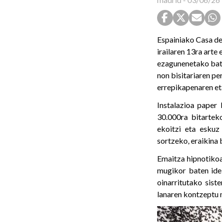
Espainiako Casa de
irailaren 13ra arte
ezagunenetako bat 
non bisitariaren p
errepikapenaren et
Instalazioa paper
30.000ra bitartek
ekoitzi eta eskuz
sortzeko, eraikina 
Emaitza hipnotikoa
mugikor baten ide
oinarritutako sist
lanaren kontzeptu 