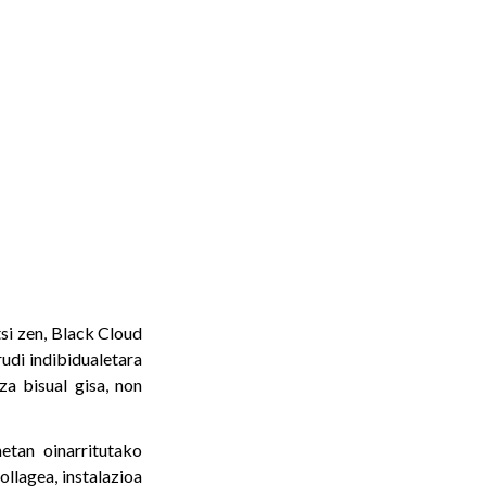
si zen, Black Cloud
udi indibidualetara
za bisual gisa, non
etan oinarritutako
llagea, instalazioa